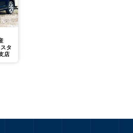
日産
イスタ
支店