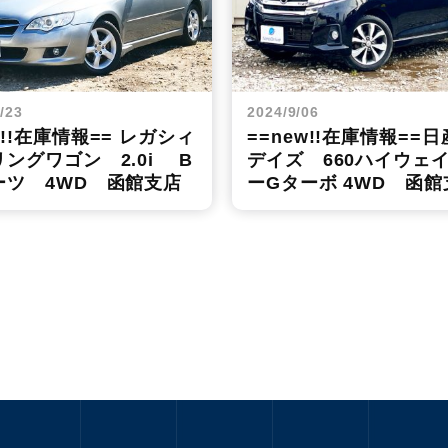
/23
2024/9/06
w!!在庫情報== レガシィ
==new!!在庫情報==
ングワゴン 2.0i B
デイズ 660ハイウェ
ーツ 4WD 函館支店
ーGターボ 4WD 函館