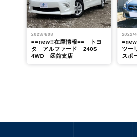
2023/4/08
2022/4
==new!!在庫情報== トヨ
=ne
タ アルファード 240S
ツーリ
4WD 函館支店
スポ