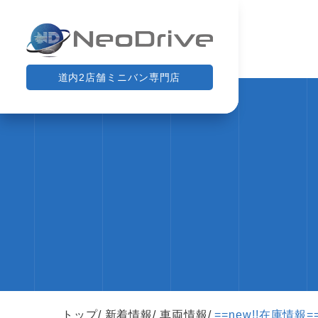
道内2店舗ミニバン専門店
トップ
新着情報
車両情報
==new!!在庫情報