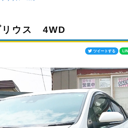
=プリウス 4WD
ツイートする
LI