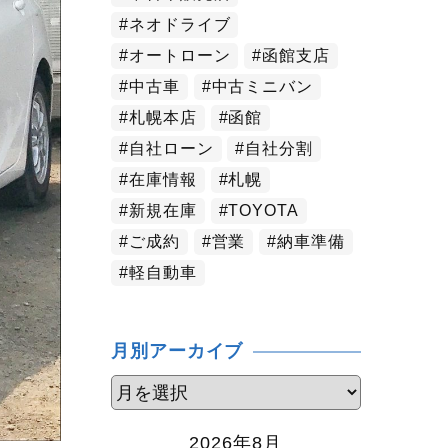
ネオドライブ
オートローン
函館支店
中古車
中古ミニバン
札幌本店
函館
自社ローン
自社分割
在庫情報
札幌
新規在庫
TOYOTA
ご成約
営業
納車準備
軽自動車
月別アーカイブ
2026年8月