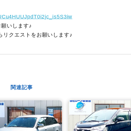
/UCu4HUUJpdT0i2jc_is5S3iw
願いします♪
らリクエストをお願いします♪
関連記事