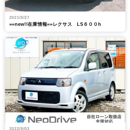
2021/8/27
==new!!在庫情報==レクサス LS６００h
2022/9/03