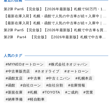
最近の投稿
第2弾 Part6 【完全版】【2026年最新版】札幌で50万円・100万円・150万円ならどんな中古車が買える？予算別中古車選び完全ガイド
【最新在庫入荷】札幌・函館で人気の中古車が続々入庫中｜早い者勝ち！【トヨタ ヴォクシー2.0ZS煌Ⅱ 4WD】
【最新在庫入荷】札幌・函館で人気の中古車が続々入庫中｜早い者勝ち！【ダイハツ タント660カスタムX 4WD】
第2弾 Part5 【完全版】【2026年最新版】札幌で中古車を買うなら何月がおすすめ？狙い目の時期・冬前に買うメリットを徹底解説
第2弾 Part4 【完全版】 【2026年最新版】札幌で中古車を買うなら2WDと4WDどっち？北海道の雪道・燃費・価格・維持費を徹底比較
人気のタグ
MYNEOオートローン
株式会社ネオジャパン
中古車販売店
ネオドライブ
オートローン
函館支店
中古車
中古ミニバン
札幌本店
函館
自社ローン
自社分割
在庫情報
新規在庫
札幌
TOYOTA
ご成約
営業
納車準備
軽自動車