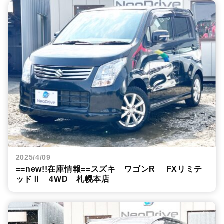
2025/4/09
==new!!在庫情報==スズキ ワゴンR FXリミテ
ッドⅡ 4WD 札幌本店