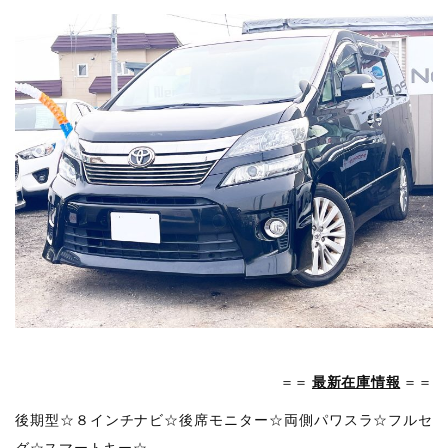
＝＝
最新在庫情報
＝＝
後期型☆８インチナビ☆後席モニター☆両側パワスラ☆フルセ
グ☆スマートキー☆