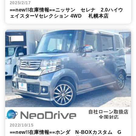
2025/2/17
==new!!在庫情報==ニッサン セレナ 2.0ハイウ
ェイスターVセレクション 4WD 札幌本店
2022/10/15
==new!!在庫情報==ホンダ N-BOXカスタム G