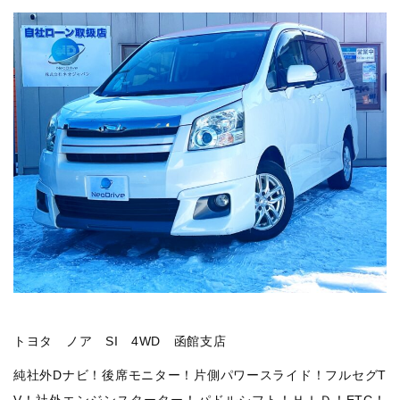
トヨタ ノア SI 4WD 函館支店
純社外Dナビ！後席モニター！片側パワースライド！フルセグT
V！社外エンジンスターター！パドルシフト！ＨＩＤ！ETC！