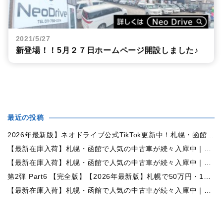
2021/5/27
新登場！！5月２７日ホームページ開設しました♪
最近の投稿
2026年最新版】ネオドライブ公式TikTok更新中！札幌・函館の中古車情報を動画で発信
【最新在庫入荷】札幌・函館で人気の中古車が続々入庫中｜早い者勝ち！【日産 ルークス660X 4WD】
【最新在庫入荷】札幌・函館で人気の中古車が続々入庫中｜早い者勝ち！【ダイハツ ムーヴコンテ660L 4WD】
第2弾 Part6 【完全版】【2026年最新版】札幌で50万円・100万円・150万円ならどんな中古車が買える？予算別中古車選び完全ガイド
【最新在庫入荷】札幌・函館で人気の中古車が続々入庫中｜早い者勝ち！【トヨタ ヴォクシー2.0ZS煌Ⅱ 4WD】