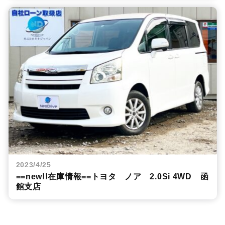
2023/4/25
==new!!在庫情報==トヨタ ノア 2.0Si 4WD 函
館支店