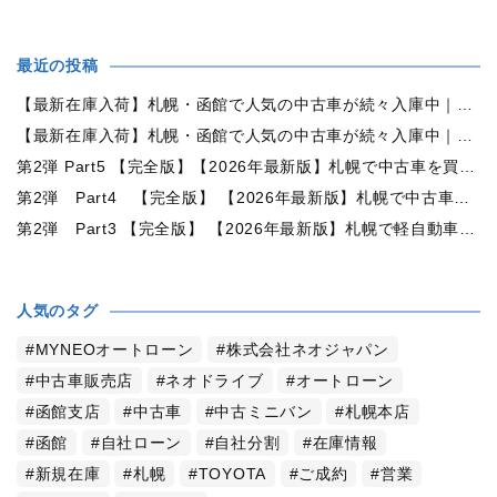
最近の投稿
【最新在庫入荷】札幌・函館で人気の中古車が続々入庫中｜早い者勝ち！【トヨタ ヴォクシー2.0ZS煌Ⅱ 4WD】
【最新在庫入荷】札幌・函館で人気の中古車が続々入庫中｜早い者勝ち！【ダイハツ タント660カスタムX 4WD】
第2弾 Part5 【完全版】【2026年最新版】札幌で中古車を買うなら何月がおすすめ？狙い目の時期・冬前に買うメリットを徹底解説
第2弾 Part4 【完全版】 【2026年最新版】札幌で中古車を買うなら2WDと4WDどっち？北海道の雪道・燃費・価格・維持費を徹底比較
第2弾 Part3 【完全版】 【2026年最新版】札幌で軽自動車を持つと月々いくら？維持費・ガソリン・保険・車検・冬タイヤまで徹底解説
人気のタグ
MYNEOオートローン
株式会社ネオジャパン
中古車販売店
ネオドライブ
オートローン
函館支店
中古車
中古ミニバン
札幌本店
函館
自社ローン
自社分割
在庫情報
新規在庫
札幌
TOYOTA
ご成約
営業