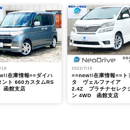
/18
2022/7/16
ew!!在庫情報==ダイハ
==new!!在庫情報==ト
ント 660カスタムRS
タ ヴェルファイア
D 函館支店
2.4Z プラチナセレク
ン 4WD 函館支店