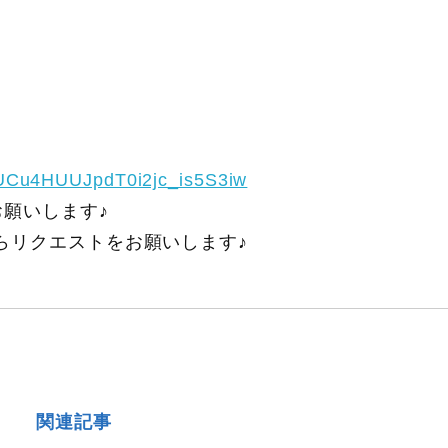
/UCu4HUUJpdT0i2jc_is5S3iw
願いします♪
らリクエストをお願いします♪
関連記事