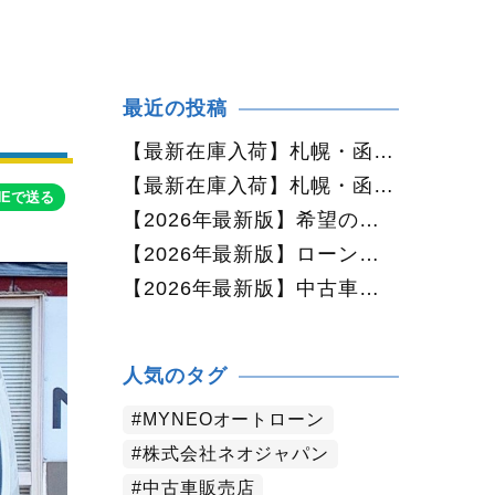
最近の投稿
【最新在庫入荷】札幌・函館で人気の中古車が続々入庫中｜早い者勝ち！【ダイハツ ミラココア660プラスX 4WD】
【最新在庫入荷】札幌・函館で人気の中古車が続々入庫中｜早い者勝ち！【ホンダ N-BOX660カスタムG Lパッケージ 4WD】
NEで送る
【2026年最新版】希望の中古車が見つからない方へ｜ネオカーオーダーで理想の一台を全国からお探しします
【2026年最新版】ローンに不安がある方へ｜ネオドライブローンの窓口で新しいカーライフをサポート
【2026年最新版】中古車購入でよくある質問20選｜初めての方でも失敗しない完全ガイド【札幌・北海道対応】
人気のタグ
MYNEOオートローン
株式会社ネオジャパン
中古車販売店