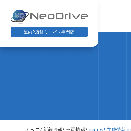
道内2店舗ミニバン専門店
トップ
新着情報
車両情報
==new!!在庫情