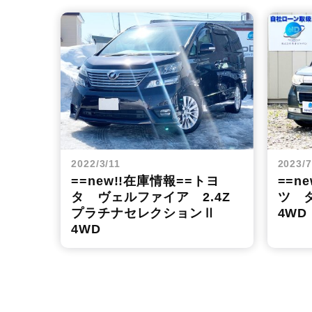
2022/3/11
2023/7
==new!!在庫情報==トヨ
==n
タ ヴェルファイア 2.4Z
ツ タ
プラチナセレクションⅡ
4W
4WD