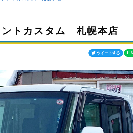
==タントカスタム 札幌本店
ツイートする
LI