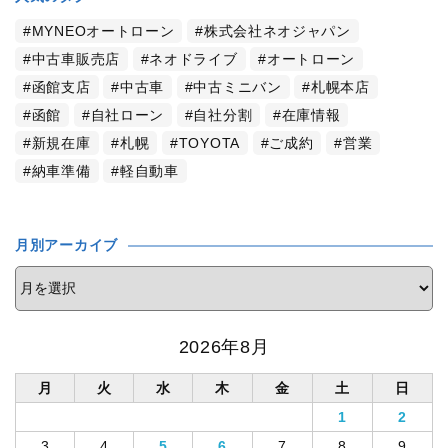
MYNEOオートローン
株式会社ネオジャパン
中古車販売店
ネオドライブ
オートローン
函館支店
中古車
中古ミニバン
札幌本店
函館
自社ローン
自社分割
在庫情報
新規在庫
札幌
TOYOTA
ご成約
営業
納車準備
軽自動車
月別アーカイブ
2026年8月
月
火
水
木
金
土
日
1
2
3
4
5
6
7
8
9