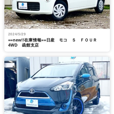
2024/5/29
==new!!在庫情報==日産 モコ Ｓ ＦＯＵＲ
4WD 函館支店