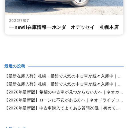
2022/7/07
==new!!在庫情報==ホンダ オデッセイ 札幌本店
最近の投稿
【最新在庫入荷】札幌・函館で人気の中古車が続々入庫中｜早い者勝ち！【ダイハツ ミラココア660プラスX 4WD】
【最新在庫入荷】札幌・函館で人気の中古車が続々入庫中｜早い者勝ち！【ホンダ N-BOX660カスタムG Lパッケージ 4WD】
【2026年最新版】希望の中古車が見つからない方へ｜ネオカーオーダーで理想の一台を全国からお探しします
【2026年最新版】ローンに不安がある方へ｜ネオドライブローンの窓口で新しいカーライフをサポート
【2026年最新版】中古車購入でよくある質問20選｜初めての方でも失敗しない完全ガイド【札幌・北海道対応】